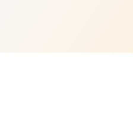
Risorse
Impara con Neomedia
Contattaci
Lavora con noi
Diventa rivenditore