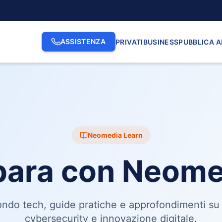
ASSISTENZA
PRIVATI
BUSINESS
PUBBLICA 
Neomedia Learn
para con Neome
do tech, guide pratiche e approfondimenti su 
cybersecurity e innovazione digitale.