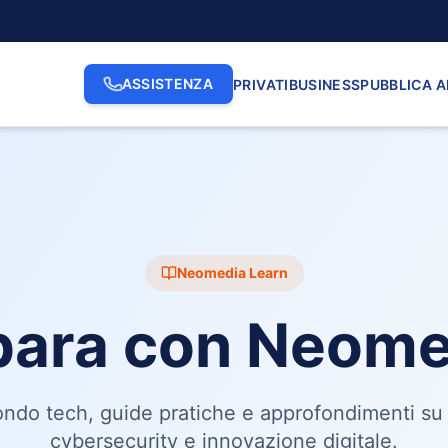
ASSISTENZA
PRIVATI
BUSINESS
PUBBLICA 
Neomedia Learn
para con Neome
do tech, guide pratiche e approfondimenti su 
cybersecurity e innovazione digitale.