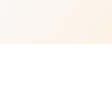
Risorse
Impara con Neomedia
Contattaci
Lavora con noi
Diventa rivenditore