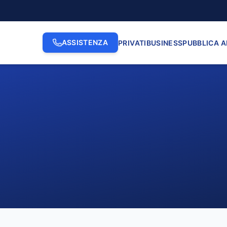
ASSISTENZA
PRIVATI
BUSINESS
PUBBLICA 
2. INDIRIZZO
3. N. CI