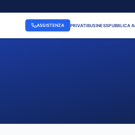
ASSISTENZA
PRIVATI
BUSINESS
PUBBLICA 
2. INDIRIZZO
3. N. CI