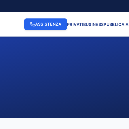
ASSISTENZA
PRIVATI
BUSINESS
PUBBLICA 
2. INDIRIZZO
3. N. CI