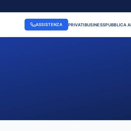
ASSISTENZA
PRIVATI
BUSINESS
PUBBLICA 
2. INDIRIZZO
3. N. CI