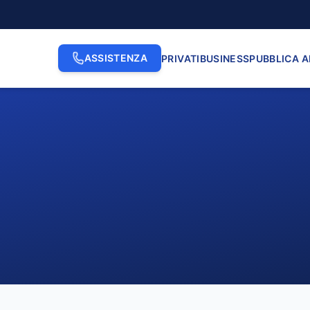
ASSISTENZA
PRIVATI
BUSINESS
PUBBLICA 
2. INDIRIZZO
3. N. CI