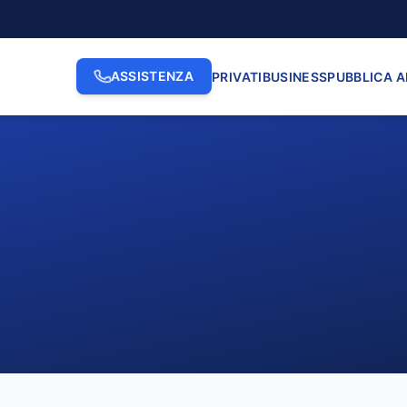
ASSISTENZA
PRIVATI
BUSINESS
PUBBLICA 
2. INDIRIZZO
3. N. CI