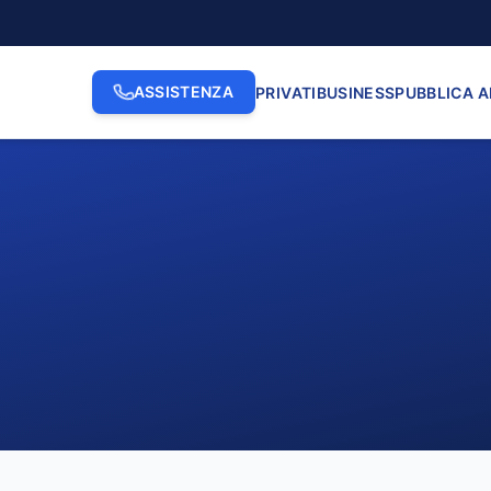
ASSISTENZA
PRIVATI
BUSINESS
PUBBLICA 
2. INDIRIZZO
3. N. CI