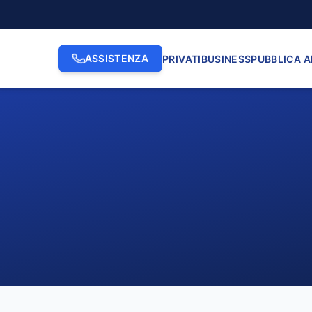
ASSISTENZA
PRIVATI
BUSINESS
PUBBLICA 
2. INDIRIZZO
3. N. CI