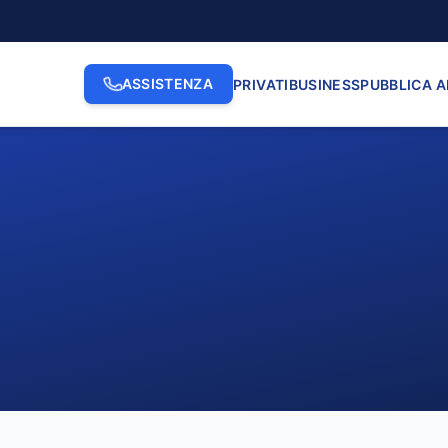
ASSISTENZA
PRIVATI
BUSINESS
PUBBLICA 
2. INDIRIZZO
3. N. CI