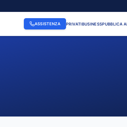
ASSISTENZA
PRIVATI
BUSINESS
PUBBLICA 
2. INDIRIZZO
3. N. CI