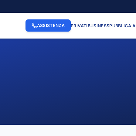
ASSISTENZA
PRIVATI
BUSINESS
PUBBLICA 
2. INDIRIZZO
3. N. CI