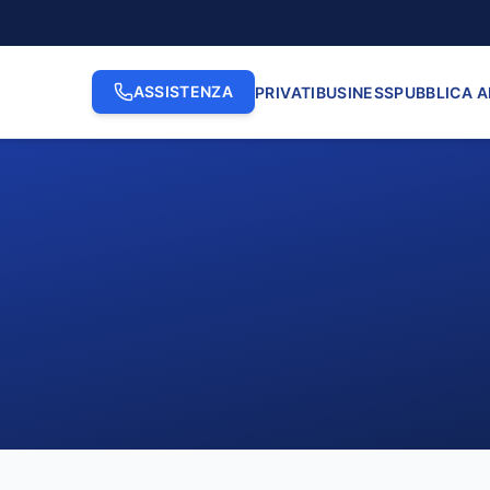
ASSISTENZA
PRIVATI
BUSINESS
PUBBLICA 
2. INDIRIZZO
3. N. CI