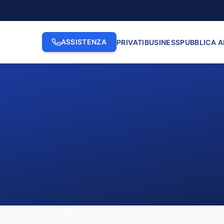
ASSISTENZA
PRIVATI
BUSINESS
PUBBLICA 
2. INDIRIZZO
3. N. CI