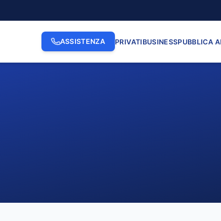
ASSISTENZA
PRIVATI
BUSINESS
PUBBLICA 
2. INDIRIZZO
3. N. CI