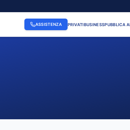
ASSISTENZA
PRIVATI
BUSINESS
PUBBLICA 
2. INDIRIZZO
3. N. CI