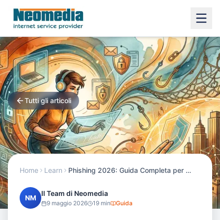
Tutti gli articoli
Home
Learn
Phishing 2026: Guida Completa per Riconoscere, Prevenire e Difendersi dalle Truffe Digitali
Il Team di Neomedia
NM
9 maggio 2026
19
min
Guida