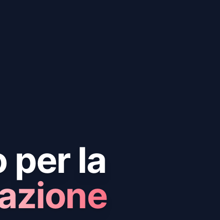
 per la
azione