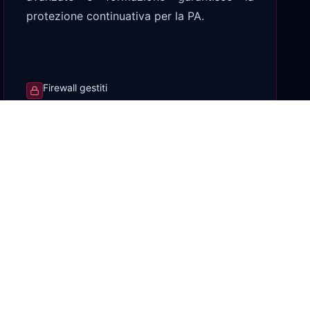
protezione continuativa per la PA.
Firewall gestiti
Protezione Endpoint
Monitoraggio SOC H24