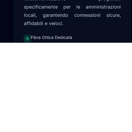
specificamente per le amministrazioni
locali, garantendo connessioni sicure,
affidabili e veloci.
Fibra Ottica Dedicata
Connettività FTTx
Fixed Wireless Access (FWA)