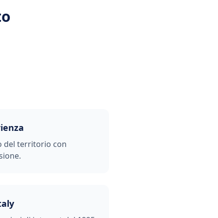
to
rienza
o del territorio con
sione.
taly