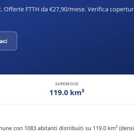
t. Offerte FTTH da €27,90/mese. Verifica copertur
aci
SUPERFICIE
119.0
km²
une con 1083 abitanti distribuiti su 119.0 km² (dens