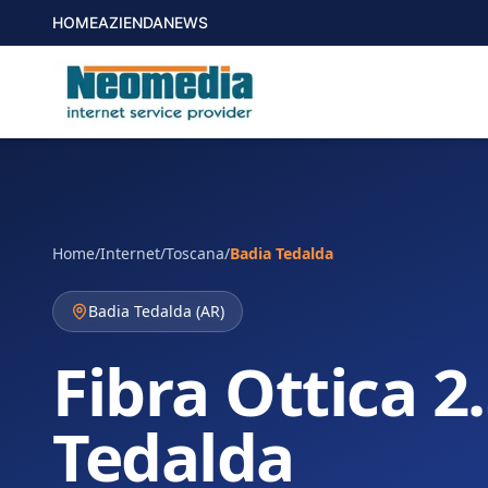
HOME
AZIENDA
NEWS
Home
/
Internet
/
Toscana
/
Badia Tedalda
Badia Tedalda
(
AR
)
Fibra Ottica 2
Tedalda