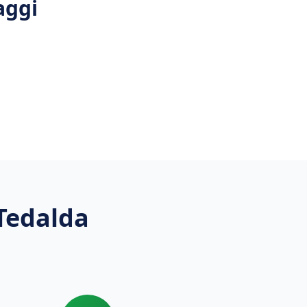
aggi
Tedalda