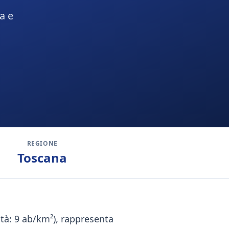
a e
REGIONE
Toscana
ità: 9 ab/km²), rappresenta