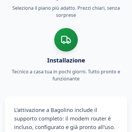
Seleziona il piano più adatto. Prezzi chiari, senza
sorprese
Installazione
Tecnico a casa tua in pochi giorni. Tutto pronto e
funzionante
L'attivazione a Bagolino include il
supporto completo: il modem router è
incluso, configurato e già pronto all'uso.