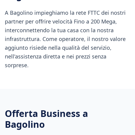
A Bagolino impieghiamo la rete FTTC dei nostri
partner per offrire velocità Fino a 200 Mega,
interconnettendo la tua casa con la nostra
infrastruttura. Come operatore, il nostro valore
aggiunto risiede nella qualità del servizio,
nell'assistenza diretta e nei prezzi senza
sorprese.
Offerta Business a
Bagolino