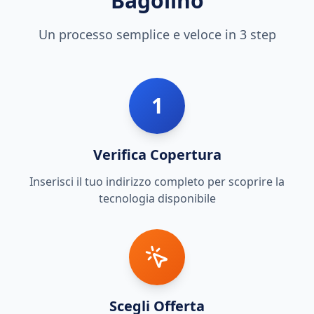
Bagolino
Un processo semplice e veloce in 3 step
1
Verifica Copertura
Inserisci il tuo indirizzo completo per scoprire la
tecnologia disponibile
Scegli Offerta