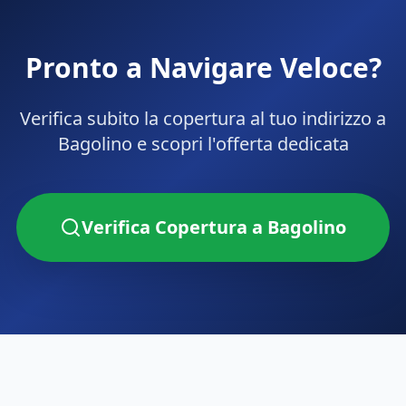
Pronto a Navigare Veloce?
Verifica subito la copertura al tuo indirizzo a
Bagolino
e scopri l'offerta dedicata
Verifica Copertura a
Bagolino