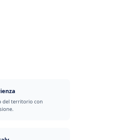
rienza
o del territorio con
sione.
taly