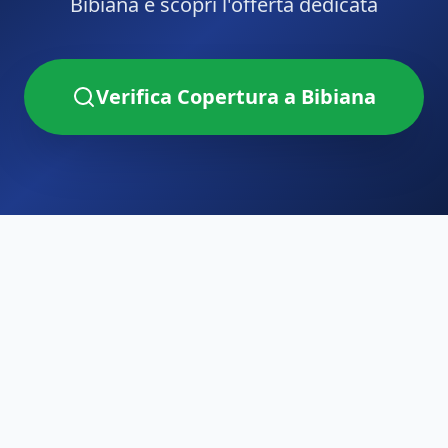
Bibiana
e scopri l'offerta dedicata
Verifica Copertura a
Bibiana