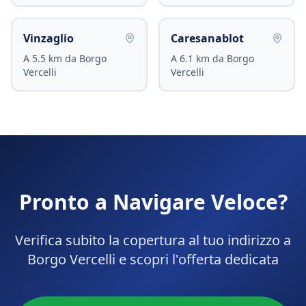
Vinzaglio
Caresanablot
A
5.5
km da
Borgo
A
6.1
km da
Borgo
Vercelli
Vercelli
Pronto a Navigare Veloce?
Verifica subito la copertura al tuo indirizzo a
Borgo Vercelli
e scopri l'offerta dedicata