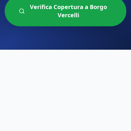
Verifica Copertura a
Borgo
Vercelli