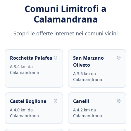
Comuni Limitrofi a
Calamandrana
Scopri le offerte internet nei comuni vicini
Rocchetta Palafea
San Marzano
Oliveto
A
3.4
km da
Calamandrana
A
3.6
km da
Calamandrana
Castel Boglione
Canelli
A
4.0
km da
A
4.2
km da
Calamandrana
Calamandrana