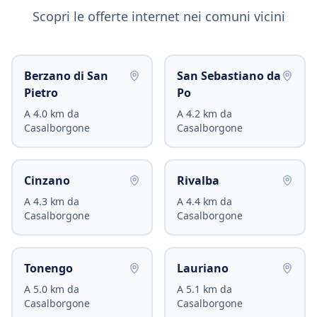
Scopri le offerte internet nei comuni vicini
Berzano di San
San Sebastiano da
Pietro
Po
A
4.0
km da
A
4.2
km da
Casalborgone
Casalborgone
Cinzano
Rivalba
A
4.3
km da
A
4.4
km da
Casalborgone
Casalborgone
Tonengo
Lauriano
A
5.0
km da
A
5.1
km da
Casalborgone
Casalborgone