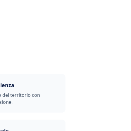
rienza
o del territorio con
sione.
taly