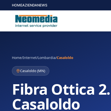
HOME
AZIENDA
NEWS
Home
/
Internet
/
Lombardia
/
Casaloldo
Casaloldo
(
MN
)
Fibra Ottica 2
Casaloldo