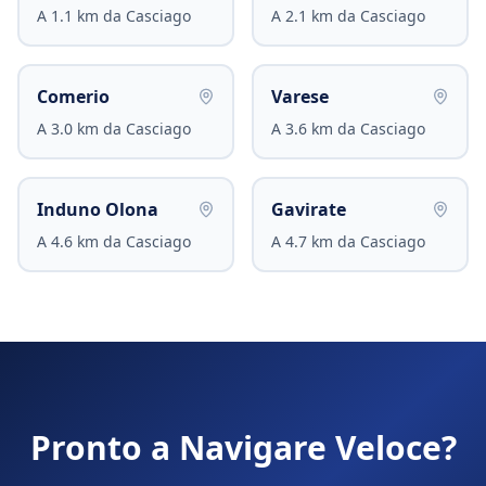
A
1.1
km da
Casciago
A
2.1
km da
Casciago
Comerio
Varese
A
3.0
km da
Casciago
A
3.6
km da
Casciago
Induno Olona
Gavirate
A
4.6
km da
Casciago
A
4.7
km da
Casciago
Pronto a Navigare Veloce?