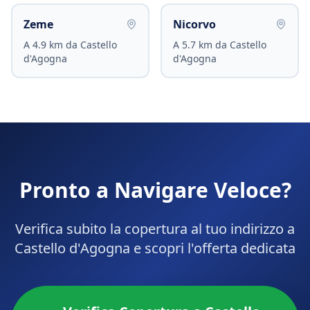
Zeme
Nicorvo
A
4.9
km da
Castello
A
5.7
km da
Castello
d'Agogna
d'Agogna
Pronto a Navigare Veloce?
Verifica subito la copertura al tuo indirizzo a
Castello d'Agogna
e scopri l'offerta dedicata