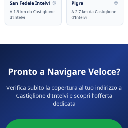
San Fedele Intelvi
Pigra
A
1.9
km da
Castiglione
A
2.7
km da
Castiglione
d'Intelvi
d'Intelvi
Pronto a Navigare Veloce?
Verifica subito la copertura al tuo indirizzo a
Castiglione d'Intelvi
e scopri l'offerta
dedicata