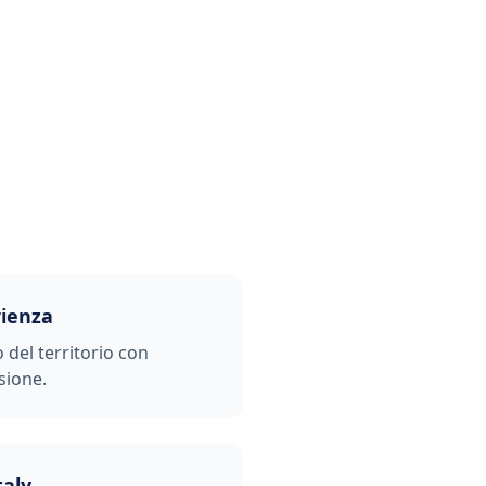
rienza
o del territorio con
sione.
taly