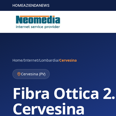
HOME
AZIENDA
NEWS
Home
/
Internet
/
Lombardia
/
Cervesina
Cervesina
(
PV
)
Fibra Ottica 2
Cervesina