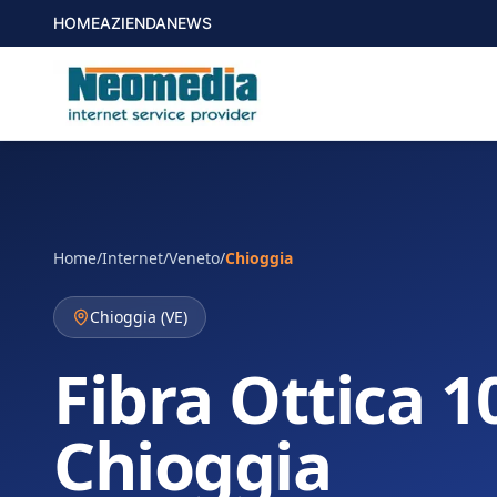
HOME
AZIENDA
NEWS
Home
/
Internet
/
Veneto
/
Chioggia
Chioggia
(
VE
)
Fibra Ottica 1
Chioggia