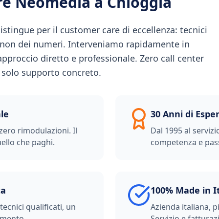
ere Neomedia a
Chioggia
stingue per il customer care di eccellenza: tecnici
 non dei numeri. Interveniamo rapidamente in
approccio diretto e professionale. Zero call center
e: solo supporto concreto.
le
30 Anni di Espe
zero rimodulazioni. Il
Dal 1995 al servizi
ello che paghi.
competenza e pas
ta
100% Made in I
ecnici qualificati, un
Azienda italiana, p
imento.
Servizio e fatturazi