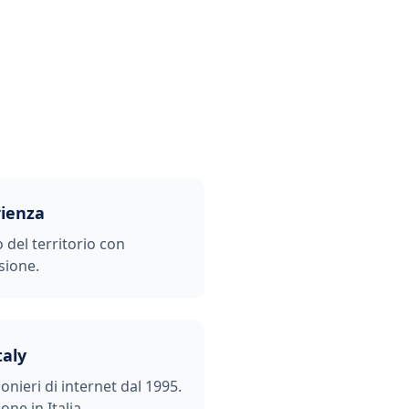
rienza
o del territorio con
sione.
taly
ionieri di internet dal 1995.
one in Italia.