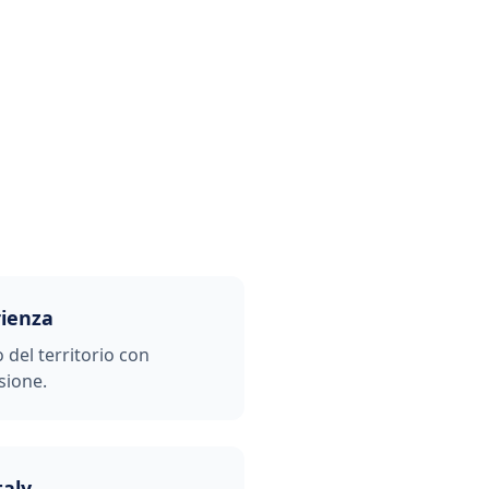
i
rienza
o del territorio con
sione.
taly