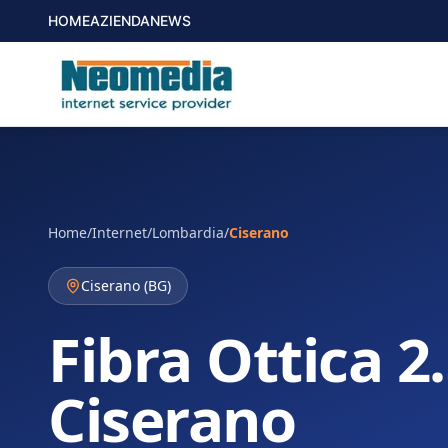
HOME
AZIENDA
NEWS
Home
/
Internet
/
Lombardia
/
Ciserano
Ciserano
(
BG
)
Fibra Ottica 2
Ciserano