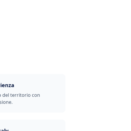
rienza
o del territorio con
sione.
taly