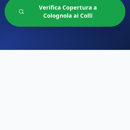
Verifica Copertura a
Colognola ai Colli