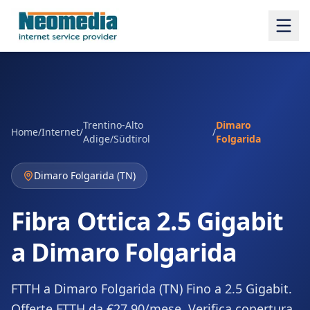
Trentino-Alto
Dimaro
Home
/
Internet
/
/
Adige/Südtirol
Folgarida
Dimaro Folgarida
(
TN
)
Fibra Ottica 2.5 Gigabit
a Dimaro Folgarida
FTTH a Dimaro Folgarida (TN) Fino a 2.5 Gigabit.
Offerte FTTH da €27,90/mese. Verifica copertura