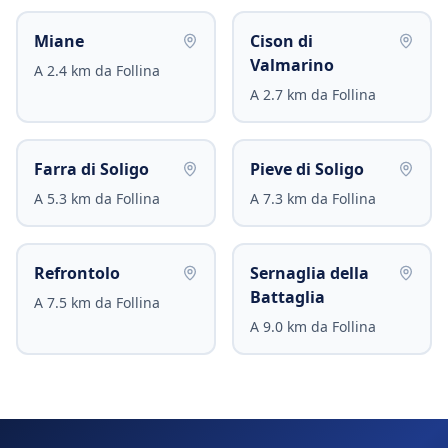
Miane
Cison di
Valmarino
A
2.4
km da
Follina
A
2.7
km da
Follina
Farra di Soligo
Pieve di Soligo
A
5.3
km da
Follina
A
7.3
km da
Follina
Refrontolo
Sernaglia della
Battaglia
A
7.5
km da
Follina
A
9.0
km da
Follina