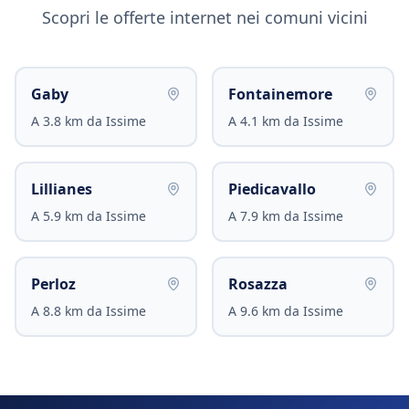
Scopri le offerte internet nei comuni vicini
Gaby
Fontainemore
A
3.8
km da
Issime
A
4.1
km da
Issime
Lillianes
Piedicavallo
A
5.9
km da
Issime
A
7.9
km da
Issime
Perloz
Rosazza
A
8.8
km da
Issime
A
9.6
km da
Issime