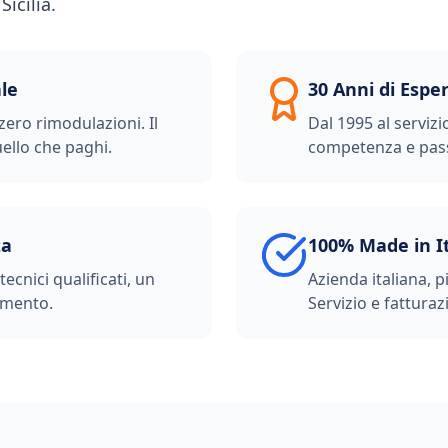
icilia.
le
30 Anni di Espe
zero rimodulazioni. Il
Dal 1995 al servizi
ello che paghi.
competenza e pas
ta
100% Made in I
ecnici qualificati, un
Azienda italiana, p
imento.
Servizio e fatturazi