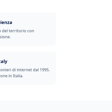
rienza
o del territorio con
sione.
taly
ionieri di internet dal 1995.
one in Italia.