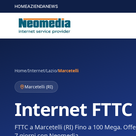
HOME
AZIENDA
NEWS
Home
/
Internet
/
Lazio
/
Marcetelli
Marcetelli
(
RI
)
Internet FTTC 
FTTC a Marcetelli (RI) Fino a 100 Mega. Offe
7 giorni con Neomedia.