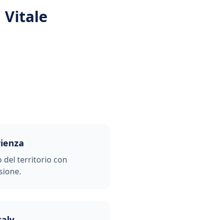
 Vitale
rienza
o del territorio con
sione.
taly