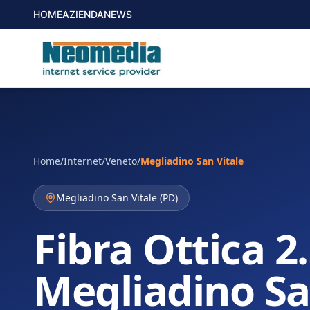
HOME
AZIENDA
NEWS
Home
/
Internet
/
Veneto
/
Megliadino San Vitale
Megliadino San Vitale
(
PD
)
Fibra Ottica 2
Megliadino Sa