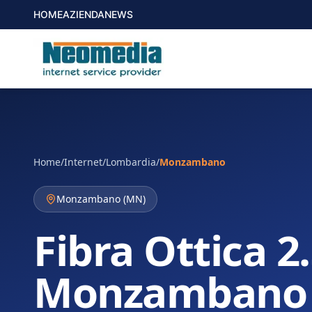
HOME
AZIENDA
NEWS
Home
/
Internet
/
Lombardia
/
Monzambano
Monzambano
(
MN
)
Fibra Ottica 2
Monzambano