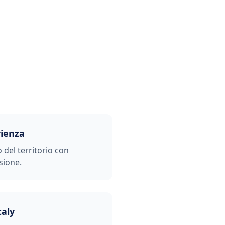
rienza
o del territorio con
sione.
taly