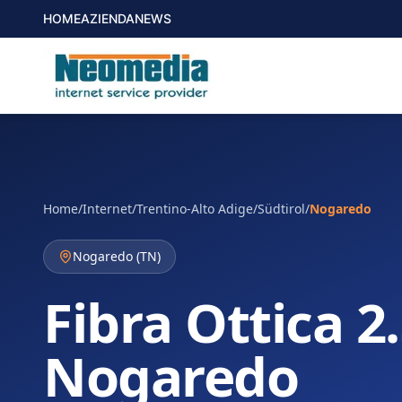
HOME
AZIENDA
NEWS
Home
/
Internet
/
Trentino-Alto Adige/Südtirol
/
Nogaredo
Nogaredo
(
TN
)
Fibra Ottica 2
Nogaredo