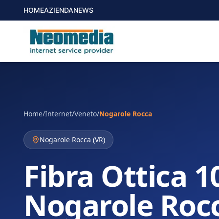
HOME
AZIENDA
NEWS
Home
/
Internet
/
Veneto
/
Nogarole Rocca
Nogarole Rocca
(
VR
)
Fibra Ottica 1
Nogarole Roc