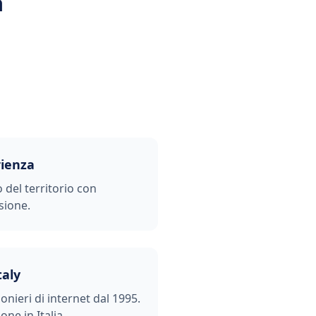
a
rienza
o del territorio con
sione.
taly
ionieri di internet dal 1995.
one in Italia.