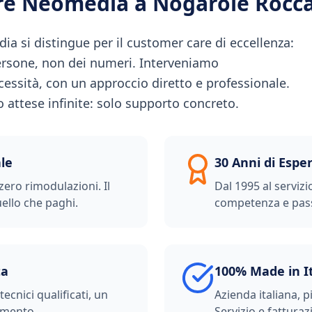
ere Neomedia a
Nogarole Rocc
 si distingue per il customer care di eccellenza:
persone, non dei numeri. Interveniamo
essità, con un approccio diretto e professionale.
ro attese infinite: solo supporto concreto.
le
30 Anni di Espe
zero rimodulazioni. Il
Dal 1995 al servizi
ello che paghi.
competenza e pas
ta
100% Made in I
ecnici qualificati, un
Azienda italiana, p
imento.
Servizio e fatturazi