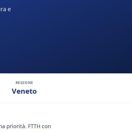
ra e
REGIONE
Veneto
na priorità. FTTH con