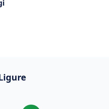
gi
Ligure