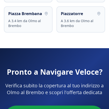
Piazza Brembana
Piazzatorre
A
3.4
km da
Olmo al
A
3.6
km da
Olmo al
Brembo
Brembo
Pronto a Navigare Veloce?
Verifica subito la copertura al tuo indirizzo a
Olmo al Brembo
e scopri l'offerta dedicata