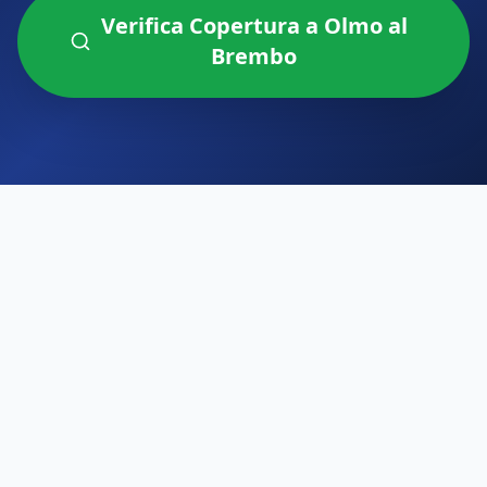
Verifica Copertura a
Olmo al
Brembo