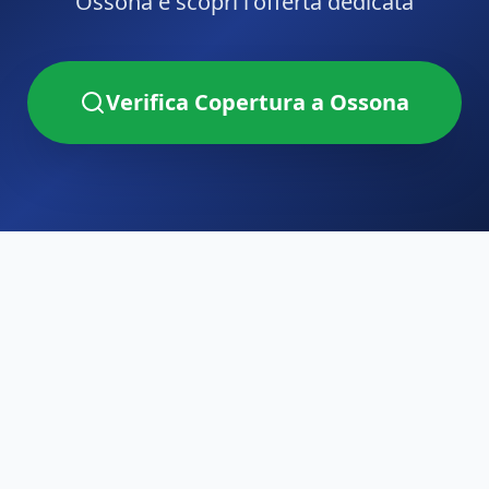
Ossona
e scopri l'offerta dedicata
Verifica Copertura a
Ossona