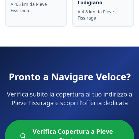
Lodigiano
A
4.5
km da
Pieve
Fissiraga
A
4.8
km da
Pieve
Fissiraga
Pronto a Navigare Veloce?
Verifica subito la copertura al tuo indirizzo a
Pieve Fissiraga
e scopri l'offerta dedicata
Verifica Copertura a
Pieve