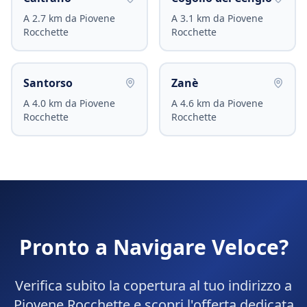
A
2.7
km da
Piovene
A
3.1
km da
Piovene
Rocchette
Rocchette
Santorso
Zanè
A
4.0
km da
Piovene
A
4.6
km da
Piovene
Rocchette
Rocchette
Pronto a Navigare Veloce?
Verifica subito la copertura al tuo indirizzo a
Piovene Rocchette
e scopri l'offerta dedicata