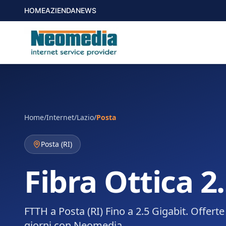
HOME
AZIENDA
NEWS
Home
/
Internet
/
Lazio
/
Posta
Posta
(
RI
)
Fibra Ottica 2
FTTH a Posta (RI) Fino a 2.5 Gigabit. Offert
giorni con Neomedia.