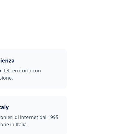
rienza
o del territorio con
sione.
taly
ionieri di internet dal 1995.
one in Italia.